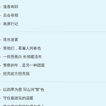
蒲香寿郢
后会有期
南屏行记
塔吊迷雾
替他们，看遍人间春色
一炬照夜白 长情暖流年
警察的年，是另一种团圆
照亮前方照亮我
以四季为墨 写山河“警”色
守住最踏实的温暖