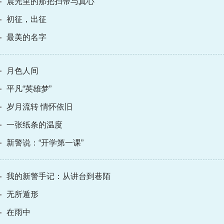
晨光里的那把扫帚与真心
初征，出征
最美的名字
月色人间
平凡“英雄梦”
岁月流转 情怀依旧
一张纸条的温度
新警说：“开学第一课”
我的新警手记：从讲台到巷陌
无所遁形
在雨中