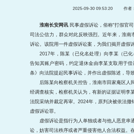
2025-09-30 09:53:20
作者：
淮南长安网讯
民事虚假诉讼，俗称“打假官
司法公信力，群众对此反映强烈。近年来，淮南
诉讼。该院用一件虚假诉讼案，为我们揭开虚假
2017年，陈某（已化名处理）向李某（已化
告知其账户密码，约定退休金由李某支取用于偿
条》向法院提起民事诉讼，并作出虚假陈述，导
后陈某向检察机关控告，淮南市田家庵区人
经调查核实，检察机关认为，有新的证据证明李某
法院采纳并裁定再审。2024年，原判决被依法
虚假诉讼罪。
虚假诉讼是指行为人单独或者与他人恶意串
讼，妨害司法秩序或者严重侵害他人合法权益。在