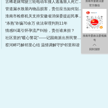
古稀老妪驾驶三轮电动车撞人逃逸致人死亡获刑
淮南市委政法委
官方微信
管道漏水致屋内物品损害，责任应当如何划分？
淮南市检察机关支持安徽省消保委提起民事公益诉讼
“杀熟”诈骗70余万 依法审理判刑11年
情感纠葛引怀孕流产纠纷，责任谁来担？
淮南市委政法委视频
社区里的“暖心警花”——记园南派出所民警张爱玲
号
窑河畔巧解邻里心结 温情调解守护邻里和谐
回到顶部