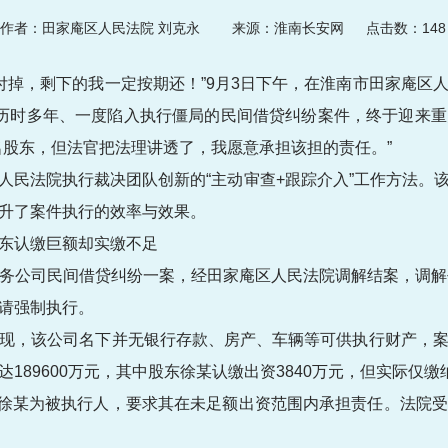
作者：田家庵区人民法院 刘克永
来源：淮南长安网 点击数：
148
付掉，剩下的我一定按期还！”9月3日下午，在淮南市田家庵区
历时多年、一度陷入执行僵局的民间借贷纠纷案件，终于迎来
名股东，但法官把法理讲透了，我愿意承担该担的责任。”
人民法院执行裁决团队创新的“主动审查+跟踪介入”工作方法。
升了案件执行的效率与效果。
东认缴巨额却实缴不足
务公司民间借贷纠纷一案，经田家庵区人民法院调解结案，调解
请强制执行。
现，该公司名下并无银行存款、房产、车辆等可供执行财产，
189600万元，其中股东徐某认缴出资3840万元，但实际仅
追加徐某为被执行人，要求其在未足额出资范围内承担责任。法院