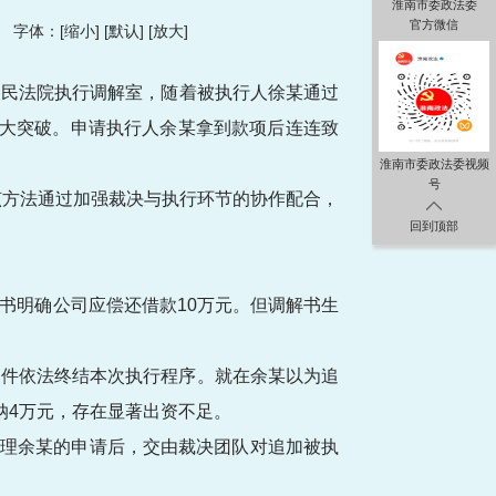
淮南市委政法委
官方微信
字体：[
缩小
] [
默认
] [
放大
]
人民法院执行调解室，随着被执行人徐某通过
重大突破。申请执行人余某拿到款项后连连致
淮南市委政法委视频
号
该方法通过加强裁决与执行环节的协作配合，
回到顶部
书明确公司应偿还借款10万元。但调解书生
案件依法终结本次执行程序。就在余某以为追
缴纳4万元，存在显著出资不足。
受理余某的申请后，交由裁决团队对追加被执