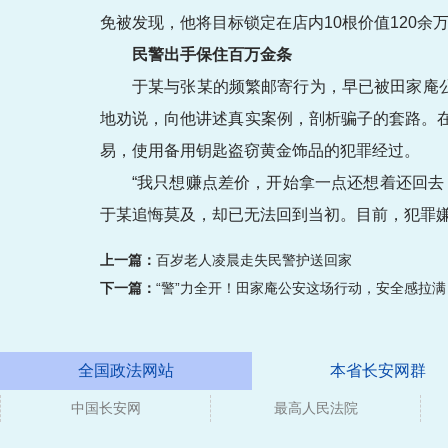
免被发现，他将目标锁定在店内10根价值120余
民警出手保住百万金条
于某与张某的频繁邮寄行为，早已被田家庵
地劝说，向他讲述真实案例，剖析骗子的套路。
易，使用备用钥匙盗窃黄金饰品的犯罪经过。
“我只想赚点差价，开始拿一点还想着还回
于某追悔莫及，却已无法回到当初。目前，犯罪
上一篇：
百岁老人凌晨走失民警护送回家
下一篇：
“警”力全开！田家庵公安这场行动，安全感拉满
全国政法网站
本省长安网群
中国长安网
媒体
最高人民法院