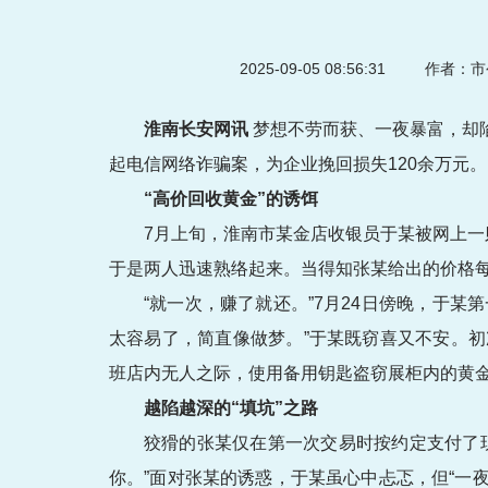
2025-09-05 08:56:31
作者：市
淮南长安网讯
梦想不劳而获、一夜暴富，却
起电信网络诈骗案，为企业挽回损失120余万元。
“高价回收黄金”的诱饵
7月上旬，淮南市某金店收银员于某被网上一
于是两人迅速熟络起来。当得知张某给出的价格每
“就一次，赚了就还。”7月24日傍晚，于某
太容易了，简直像做梦。”于某既窃喜又不安。
班店内无人之际，使用备用钥匙盗窃展柜内的黄金
越陷越深的“填坑”之路
狡猾的张某仅在第一次交易时按约定支付了
你。”面对张某的诱惑，于某虽心中忐忑，但“一