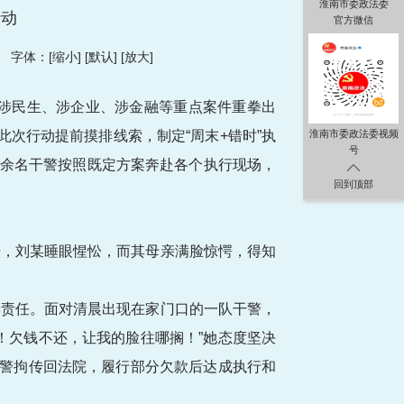
淮南市委政法委
行动
官方微信
字体：[
缩小
] [
默认
] [
放大
]
针对涉民生、涉企业、涉金融等重点案件重拳出
次行动提前摸排线索，制定“周末+错时”执
淮南市委政法委视频
号
30余名干警按照既定方案奔赴各个执行现场，
回到顶部
开，刘某睡眼惺忪，而其母亲满脸惊愕，得知
偿责任。面对清晨出现在家门口的一队干警，
！欠钱不还，让我的脸往哪搁！”她态度坚决
干警拘传回法院，履行部分欠款后达成执行和