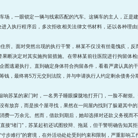
车场，一眼锁定一辆与线索匹配的汽车。这辆车的主人，正是
决进入执行程序后，多次拒收相关法律文书材料，还以各种理
住所。面对突然出现的执行干警，林某不仅没有丝毫愧疚，反
警果断决定对其实施拘留措施。在带林某前往医院进行拘留体
企图逃避执行。直到确定身体符合拘留条件，看着严肃认真的
筹钱，最终将5万元交到法院，并与申请执行人约定剩余债务分
警敲响苏某的家门时，一名男子睡眼朦胧地打开门，一脸不耐烦
没有放弃，而是挨个屋寻找，果然在一间屋内找到了躲避其中的
消费一万余元。然而，借款到期后，她却选择对还款义务视而
直接“堵门”，苏某起初还试图狡辩、拖延，但干警明确告知其
“寸步难行”的窘境，在外活动处处受到约束和限制，严重影响工