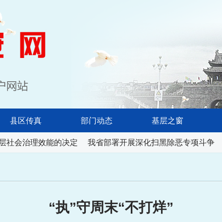
淮南长安网
县区传真
部门动态
基层之窗
层社会治理效能的决定
我省部署开展深化扫黑除恶专项斗争
“执”守周末“不打烊”