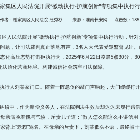
家集区人民法院开展“徽动执行·护航创新”专项集中执行
作者：谢家集区人民法院 汪秀杉
来源：淮南长安网 点击数：
185
谢家集区人民法院开展“徽动执行·护航创新”专项集中执行行动，
问题，让司法裁判真正落地有声，3名人大代表受邀监督见证。此
化高压态势打击拒执行为，2025年6月22日凌晨5点30分，
优化法治化营商环境、构建诚信社会筑牢司法保障。
执行人刘某家门口。随着一阵急促的敲门声响起，大门缓缓打
纠纷中，作为赔偿义务人，在法院判决生效后却迟迟未履行赔
母亲满脸羞愧与气愤，斥责儿子道：“做人怎么能这么不讲信用
家背上“老赖”骂名。在母亲的斥责下，刘某低头不语，最终被