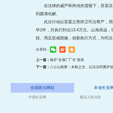
在法律的威严和拘传的震慑下，苏某压
到圆满化解。
此次行动以雷霆之势捍卫司法尊严，用
毕2件，共执行到位13.4万元。山海虽
段、用足惩戒措施，创新执行方式，为司法
分享到：
上一篇：
揭开“名酒厂厂长”面具
下一篇：
八公山检察：未检之光，以法治羽翼护佑
全国政法网站
本省长安
中国长安网
媒体
最高人民法院