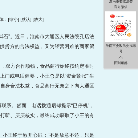
淮南市委政法委
官方微信
：[
缩小
] [
默认
] [
放大
]
脚石”。近日，淮南市大通区人民法院孔店法
了供货方的合法权益，又为经营困难的商家留
淮南市委政法委视频
号
回到顶部
初，双方合作顺畅，食品商行始终按约定准时
门或电话催要，小王总是以“资金紧张”“生
护自身合法权益，食品商行无奈之下向大通区
联系。然而，电话拨通后却提示“已停机”，
方打听、层层核实，最终成功获取了小王的有
，小王终于敞开心扉：“不是故意不还，只是