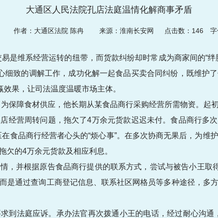
大通区人民法院孔店法庭温情化解商事矛盾
07
作者：大通区法院 陈冉
来源：淮南长安网 点击数：
146
字体
易是维系经营运转的纽带，而货款纠纷却时常成为商家间的“绊
耐心细致的调解工作，成功化解一起食品买卖合同纠纷，既维护
双赢效果，让司法温度温暖市场主体。
店，为保障食材供应，他长期从某食品商行采购经营所需物资。起
店经营周转问题，拖欠了4万余元货款迟迟未付。食品商行多次上
压在食品商行经营者心头的“烦心事”。在多次协商无果后，为维
拖欠的4万余元货款及相应利息。
情，并根据原告食品商行提供的联系方式，尝试与被告小王取得
而是通过查询工商登记信息、联系社区网格员等多种途径，多
。
求到法庭应诉。承办法官再次拨通小王的电话，经过耐心沟通