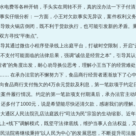
水电费等各种开销，手头实在周转不开，真的没办法一下子付清
事实仔细分析：一方面，小王对欠款事实无异议，案件权利义
导致火锅店倒闭，既不利于货款执行，也可能引发新的矛盾。秉
方寻找“平衡点”。
导其通过微信小程序登录线上出庭平台，打破时空限制，开启“
不支付可能面临的法律后果，强调“诚信是经营之本”，引导其
营者”的角度出发，耐心劝导换位思考，理解小王当下的经营难
…… 在承办法官的不懈努力下，食品商行经营者逐渐放下了心
向食品商行支付拖欠的4万余元货款及利息，第一笔款项于约定
注案件履行情况。约定的第一笔款项支付期满后，承办法官主动
还多付了1000元，说是希望能尽快还清欠款，感谢我们的理解。
大通区人民法院孔店法庭践行“司法为民”宗旨的生动缩影。近
线上+线下”调解模式，既坚守法律底线，维护当事人合法权益，
民法院将继续秉持“以人民为中心”的发展思想，不断提升司法