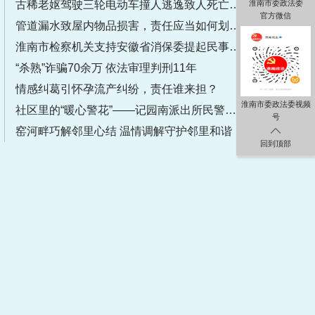
古稀老妪驾驶三轮电动车撞人逃逸致人死亡获刑
淮南市委政法委
官方微信
管道漏水致屋内物品损害，责任应当如何划分？
淮南市检察机关支持安徽省消保委提起民事公益诉讼
“杀熟”诈骗70余万 依法审理判刑11年
情感纠葛引怀孕流产纠纷，责任谁来担？
淮南市委政法委视频
社区里的“暖心警花”——记园南派出所民警张爱玲
号
窑河畔巧解邻里心结 温情调解守护邻里和谐
回到顶部