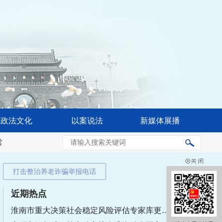
政法文化
以案说法
新媒体展播
委会会议强调 奋力推进公安工作现代化 更好促进高水平安全和
打击整治养老诈骗举报电话
近期热点
淮南市重大决策社会稳定风险评估专家库更新名单公告