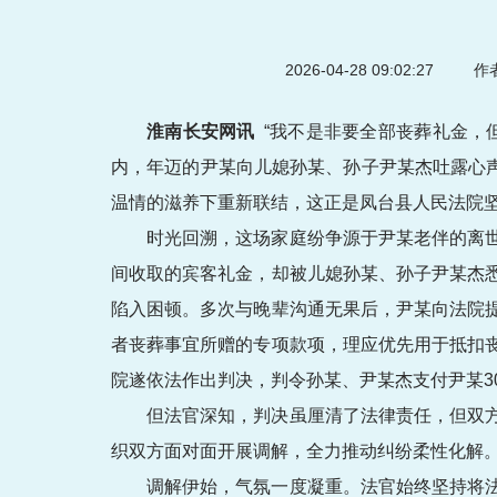
2026-04-28 09:02:27
作者
淮南长安网讯
“我不是非要全部丧葬礼金，
内，年迈的尹某向儿媳孙某、孙子尹某杰吐露心声
温情的滋养下重新联结，这正是凤台县人民法院坚
时光回溯，这场家庭纷争源于尹某老伴的离
间收取的宾客礼金，却被儿媳孙某、孙子尹某杰
陷入困顿。多次与晚辈沟通无果后，尹某向法院
者丧葬事宜所赠的专项款项，理应优先用于抵扣
院遂依法作出判决，判令孙某、尹某杰支付尹某30
但法官深知，判决虽厘清了法律责任，但双
织双方面对面开展调解，全力推动纠纷柔性化解
调解伊始，气氛一度凝重。法官始终坚持将