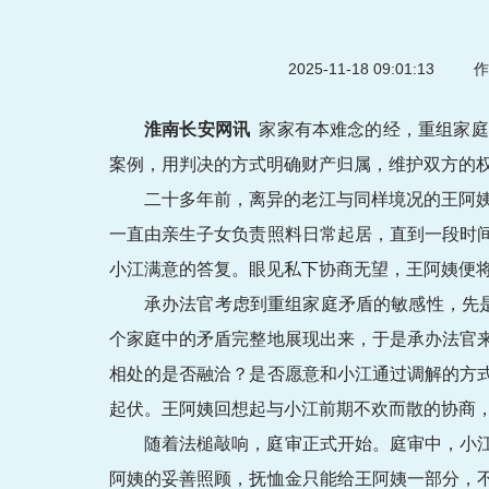
2025-11-18 09:01:13
作
淮南长安网讯
家家有本难念的经，重组家庭
案例，用判决的方式明确财产归属，维护双方的
二十多年前，离异的老江与同样境况的王阿姨
一直由亲生子女负责照料日常起居，直到一段时
小江满意的答复。眼见私下协商无望，王阿姨便
承办法官考虑到重组家庭矛盾的敏感性，先
个家庭中的矛盾完整地展现出来，于是承办法官
相处的是否融洽？是否愿意和小江通过调解的方
起伏。王阿姨回想起与小江前期不欢而散的协商
随着法槌敲响，庭审正式开始。庭审中，小
阿姨的妥善照顾，抚恤金只能给王阿姨一部分，