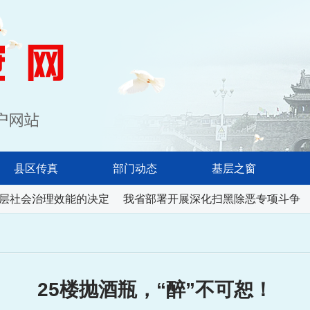
淮南长安网
县区传真
部门动态
基层之窗
层社会治理效能的决定
我省部署开展深化扫黑除恶专项斗争
25楼抛酒瓶，“醉”不可恕！