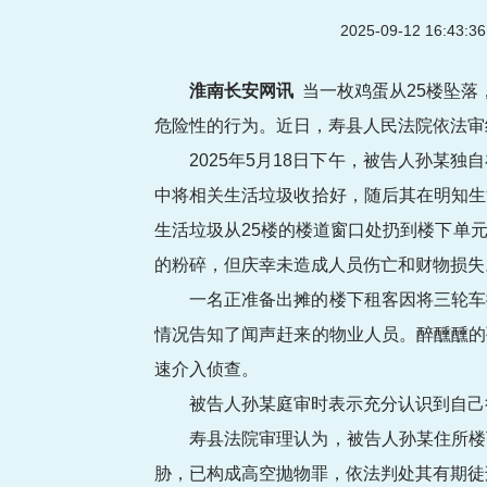
2025-09-12 16:43
淮南长安网讯
当一枚鸡蛋从25楼坠落
危险性的行为。近日，寿县人民法院依法审
2025年5月18日下午，被告人孙
中将相关生活垃圾收拾好，随后其在明知生
生活垃圾从25楼的楼道窗口处扔到楼下单
的粉碎，但庆幸未造成人员伤亡和财物损失
一名正准备出摊的楼下租客因将三轮车
情况告知了闻声赶来的物业人员。醉醺醺的
速介入侦查。
被告人孙某庭审时表示充分认识到自己
寿县法院审理认为，被告人孙某住所楼
胁，已构成高空抛物罪，依法判处其有期徒