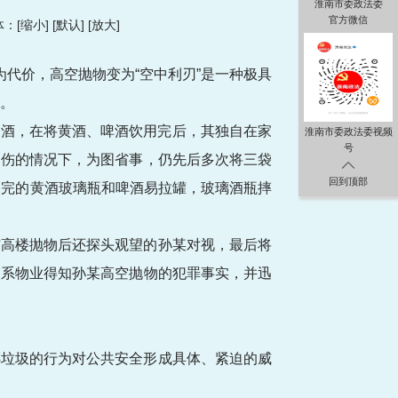
淮南市委政法委
官方微信
：[
缩小
] [
默认
] [
放大
]
代价，高空抛物变为“空中利刃”是一种极具
案。
啤酒，在将黄酒、啤酒饮用完后，其独自在家
淮南市委政法委视频
号
受伤的情况下，为图省事，仍先后多次将三袋
回到顶部
喝完的黄酒玻璃瓶和啤酒易拉罐，玻璃酒瓶摔
与高楼抛物后还探头观望的孙某对视，最后将
联系物业得知孙某高空抛物的犯罪事实，并迅
掷垃圾的行为对公共安全形成具体、紧迫的威