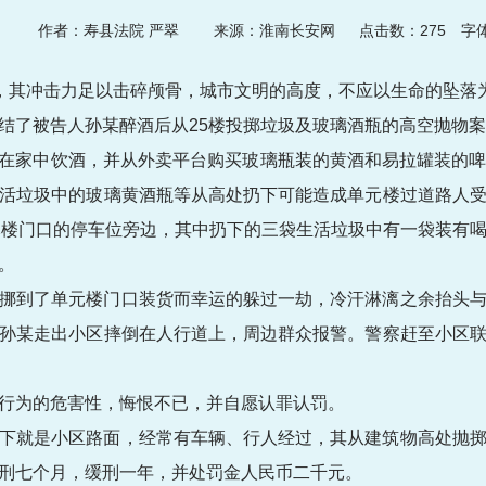
:36
作者：寿县法院 严翠
来源：淮南长安网 点击数：
275
字体
，其冲击力足以击碎颅骨，城市文明的高度，不应以生命的坠落为
结了被告人孙某醉酒后从25楼投掷垃圾及玻璃酒瓶的高空抛物
某独自在家中饮酒，并从外卖平台购买玻璃瓶装的黄酒和易拉罐装的
活垃圾中的玻璃黄酒瓶等从高处扔下可能造成单元楼过道路人
元楼门口的停车位旁边，其中扔下的三袋生活垃圾中有一袋装有
。
挪到了单元楼门口装货而幸运的躲过一劫，冷汗淋漓之余抬头
孙某走出小区摔倒在人行道上，周边群众报警。警察赶至小区
行为的危害性，悔恨不已，并自愿认罪认罚。
下就是小区路面，经常有车辆、行人经过，其从建筑物高处抛
刑七个月，缓刑一年，并处罚金人民币二千元。