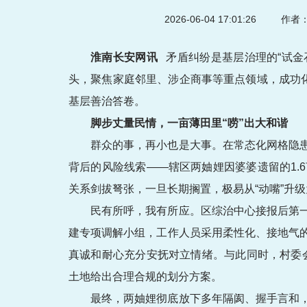
2026-06-04 17:01:26
作者：
淮南长安网讯
矛盾纠纷是基层治理的“试金
头，聚焦家庭邻里、涉企商事等重点领域，成功
基层善治答卷。
脚步丈量民情，一亩薄田里“唠”出大和谐
群众的事，再小也是大事。在常态化网格隐
背后的风险线索——辖区两妯娌因婆婆遗留的1
关系剑拔弩张，一旦长期搁置，极易从“动嘴”升级
民有所呼，我有所应。区综治中心接报后第
建专项调解小组，工作人员采用柔性化、接地气
真诚和耐心充分安抚对立情绪。与此同时，村委
土地给出合理合规的划分方案。
最终，两妯娌彻底放下多年隔阂、握手言和