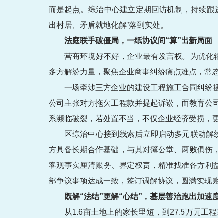
而是起点。综治中心建立定期回访机制，持续跟
出村居、矛盾就地化解”落到实处。
法庭联手破僵局，一纸协议间“算”出新局面
营商环境好不好，企业最有发言权。为优化
多方解纷力量，聚焦企业商事纠纷痛点难点，常
一场牵涉三方企业的建设工程施工合同纠纷
公司主张对方拖欠工程款并提起诉讼，而教育公
系濒临破裂，若处置不当，不仅企业经济受损，
区综治中心接到线索后立即启动多元联动解
方具备长期合作基础，与其对簿公堂、两败俱伤
客观事实厘清账务、界定权责，精准找准各方利益
部争议事项达成一致，签订调解协议，圆满实现账
既解“法结”更解“心结”，基层善治跑出加速
从1.6亩土地上的家长里短，到27.5万