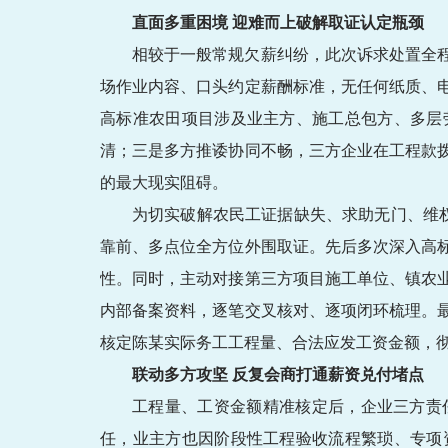
直面多重困境 迎难而上破解取证认定瓶颈
相较于一般常规欠薪纠纷，此次诉求处置全
场作业内容、口头约定薪酬标准，无任何纸质、
高标准农田项目涉及业主方、施工总包方、多层
清；三是多方推诿协同不畅，三方企业在工程款
的最大现实阻碍。
为切实破解农民工证据缺失、求助无门、维
靠前、多点位全方位外围取证。先后多次深入高
性。同时，主动对接第三方项目施工单位、镇农
内部备案资料，逐笔交叉核对、逐项闭环梳理。
核定陈某实际务工工程量、合法应发工资金额，彻
联动多方攻坚 反复会商打通薪资兑付堵点
工程量、工资金额精准核定后，企业三方责
任，业主方也因阶段性工程验收流程繁琐、专项