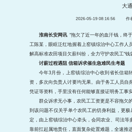
大
2026-05-19 08:16:56
作者
淮南长安网讯
“拖欠了近一年的血汗钱，终
工陈某，眼眶泛红地握着上窑镇综治中心工作人
解高标准农田项目欠薪纠纷，全力守护农民工“钱
讨薪过程遇阻 信箱诉求催生急难民生考题
今年3月份，上窑镇综治中心收到省长信箱
资，多次向负责人讨要均无果。由于务工人员自
凭证等资料，手里没有任何能够直接证明务工事
群众诉求无小事，农民工工资更是不容拖欠的
到该问题不仅关乎单个农民工的切身利益，更极
定，由上窑镇综治中心牵头，会同农业、司法等
靠前扛起属地责任，直面复杂处置难题，全速推