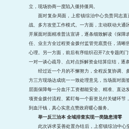
立，现场协商一度陷入僵持僵局。
面对复杂局面，上窑镇综治中心负责同志直
战、多方攻坚工作模式。一方面，主动联动大通
开展面对面精准普法宣讲，逐条细致解读《保障
任、业主方全过程资金拨付监管兜底责任，清晰
心理。另一方面，前后有序组织召开7次专题闭
一对一谈心疏导、点对点拆解资金结算症结，逐
经过近一个月的不懈努力，全程反复协调、
方三方现场达成统一一致处理意见，当场面对面
层面保障每一分血汗工资都能安全、精准、直达
项资金拨付流程、紧盯每一个薪资兑付关键环节
到血汗钱，真心实意点赞政府暖心服务。
举一反三治本 全域排查实现一类隐患清零
此次诉求妥善处置办结后，上窑镇综治中心