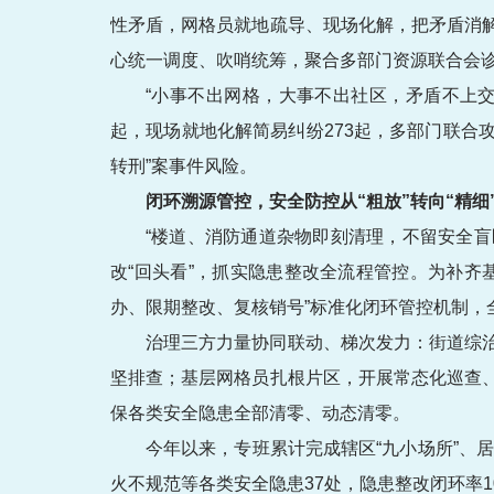
性矛盾，网格员就地疏导、现场化解，把矛盾消
心统一调度、吹哨统筹，聚合多部门资源联合会
“小事不出网格，大事不出社区，矛盾不上交
起，现场就地化解简易纠纷273起，多部门联合
转刑”案事件风险。
闭环溯源管控，安全防控从“粗放”转向“精细
“楼道、消防通道杂物即刻清理，不留安全盲
改“回头看”，抓实隐患整改全流程管控。为补
办、限期整改、复核销号”标准化闭环管控机制，
治理三方力量协同联动、梯次发力：街道综
坚排查；基层网格员扎根片区，开展常态化巡查
保各类安全隐患全部清零、动态清零。
今年以来，专班累计完成辖区“九小场所”、
火不规范等各类安全隐患37处，隐患整改闭环率