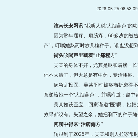
2026-05-25 08:53
淮南长安网讯
“我听人说‘大烟葫芦’的
因为常年腿疼、肩膀疼，60多岁的被告
芦”，叮嘱她熬药时放几粒种子。谁也没想
街头吆喝声里藏着“止痛秘方”
吴某的身体不好，尤其是腿和肩膀，长
记不太清了，但大意是有中药，专治腰疼、
病急乱投医。吴某平时被疼痛折磨得不
意递给她一个“大烟葫芦”，并嘱咐道：熬中
吴某如获至宝，回家谨遵“医”嘱，她
效果都没有。失望之余，她把剩下的种子随
闲聊中得来“治病偏方”
转眼到了2025年，吴某和别人拉家