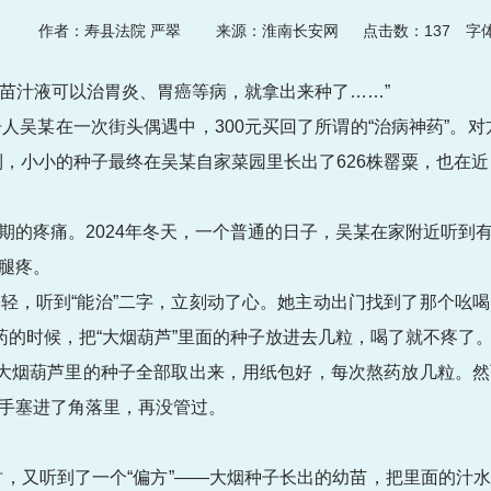
:09
作者：寿县法院 严翠
来源：淮南长安网 点击数：
137
字体
幼苗汁液可以治胃炎、胃癌等病，就拿出来种了……”
人吴某在一次街头偶遇中，300元买回了所谓的“治病神药”。
到，小小的种子最终在吴某自家菜园里长出了626株罂粟，也在
期的疼痛。2024年冬天，一个普通的日子，吴某在家附近听到
腿疼。
轻，听到“能治”二字，立刻动了心。她主动出门找到了那个吆
药的时候，把“大烟葫芦”里面的种子放进去几粒，喝了就不疼了
把大烟葫芦里的种子全部取出来，用纸包好，每次熬药放几粒。
手塞进了角落里，再没管过。
常时，又听到了一个“偏方”——大烟种子长出的幼苗，把里面的汁