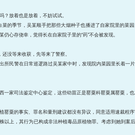
吗？放着也是放着，不妨试试。
种小白菜的季节，吴某顺手把那些大烟种子也播进了自家院里的菜
某仍心存侥幸，觉得长在自家院子里的“药”不会被发现。
”，还没等来收获，先等来了警察。
局某派出所民警在日常巡逻路过吴某家中时，发现院内菜园里长着一
西一家司法鉴定中心鉴定，这些幼苗正是罂粟科罂粟属罂粟，也
植罂粟的事实、罪名和量刑建议都没有异议，同意适用速裁程序
株以上，其行为已构成非法种植毒品原植物罪。考虑到她到案