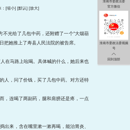
淮南市委政法委
官方微信
：[
缩小
] [
默认
] [
放大
]
对方不光给了几包中药，还附赠了一个“大烟葫
近日把她推上了寿县人民法院的被告席。
淮南市委政法委视频
号
回到顶部
有人在马路上吆喝。具体喊的什么，她后来也
喝的人，问了价钱，买了几包中药。对方还特
。
然而，连喝了两副药，腿和肩膀还是疼，一点
水捣出来，含在嘴里漱一漱再喝，能治胃炎、