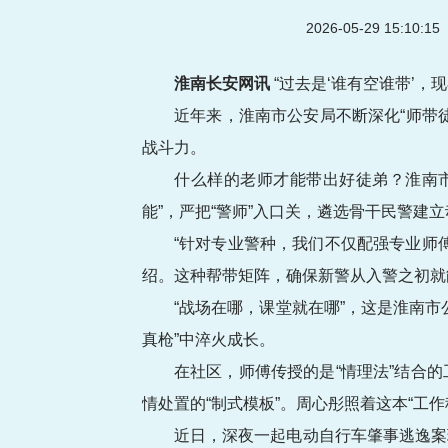
2026-05-29 15:10:
淮南长安网讯
“过去是‘谁有空谁带’，
近年来，淮南市公安局不断深化“师带徒
战斗力。
什么样的老师才能带出好徒弟？淮南
能”，严把“警师”入口关，遴选骨干民警建立
“针对专业警种，我们不仅配强专业师
绍。这种帮带矩阵，确保新警从入警之初就
“战场在哪，课堂就在哪”，这是淮南
真枪”中淬火成长。
在社区，师傅传授的是“情理法”结合
情处置的“制式模板”。周心彤照着这本“工
近日，深夜一起电动自行车肇事逃逸案