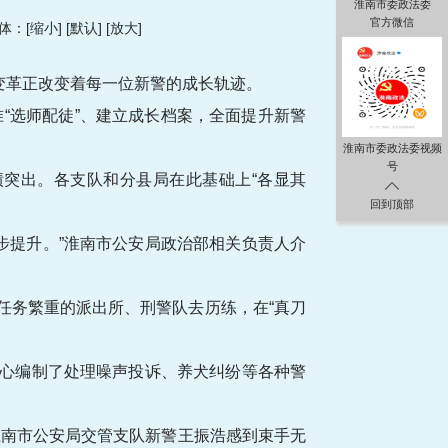
淮南市委政法委
官方微信
：[
缩小
] [
默认
] [
放大
]
刻变革正改变着每一位新警的成长轨迹。
准“选师配徒”、建立成长档案，全面提升新警
淮南市委政法委视频
号
突出。各支队和分县局在此基础上“各显其
回到顶部
步提升。”淮南市公安局政治部相关负责人介
。
任务繁重的派出所、刑警队去历练，在“真刀
精心编制了处理噪声投诉、养犬纠纷等各种警
淮南市公安局交管支队新警王振浩感到束手无