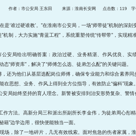
15
作者：市公安局 王东田
来源：淮南长安网 点击数：
119
字体
现在是‘谁过硬谁教’。”在淮南市公安局，一场“师带徒”机制的深
”机制，大力实施“青蓝工程”，系统重塑传统“传帮带”，实现精
市公安局给出明确答案：政治过硬、业务精湛、作风优良、实绩
动态“师资库”，解决了“师傅怎么选、徒弟怎么配”的关键问题。
傅，还为他们从基层选配岗位师傅，确保专业能力和综合素养同
能在思想、业务、作风上得到全方位指导，有效防止“偏科”现象
市公安局始终坚持的育人理念。新警被安排到治安形势复杂、警情
的工作方法。高新分局三和派出所副所长李金伟，为徒弟周心彤
作秘籍”边学边用，很快便能独当一面。
现场，除了一地碎片，几无有效线索。面对焦急的伤者家属，