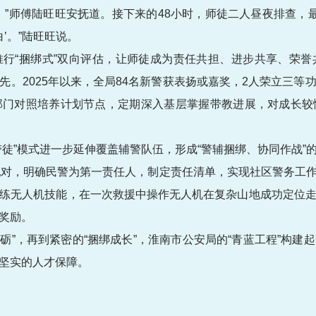
。”师傅陆旺旺安抚道。接下来的48小时，师徒二人昼夜排查，最
’。”陆旺旺说。
行“捆绑式”双向评估，让师徒成为责任共担、进步共享、荣
先。2025年以来，全局84名新警获表扬或嘉奖，2人荣立三等
部门对照培养计划节点，定期深入基层掌握带教进展，对成长较
徒”模式进一步延伸覆盖辅警队伍，形成“警辅捆绑、协同作战”
绑配对，明确民警为第一责任人，制定责任清单，实现社区警务工
练无人机技能，在一次救援中操作无人机在复杂山地成功定位
奖励。
磨砺”，再到紧密的“捆绑成长”，淮南市公安局的“青蓝工程”构
坚实的人才保障。