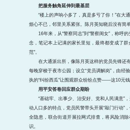
把服务触角延伸到最基层
“楼上的声响小多了，真是多亏了你！”在
烦心不已，邻里关系紧张。陈月英知晓后没有简单
16年来，从“警察同志”到“警察闺女”，称
念，笔记本上记满的家长里短，最终都变成了群
范”。
在大通派出所，像陈月英这样的党员先锋还有
每晚穿梭于夜市公园；设立“党员调解岗”，由经
执的“纠纷西瓜”让围观群众纷纷点赞——这10元
用平安答卷回应群众期盼
“基础牢、出事少、治安好、党和人民满意”
动人口多的特点，党员民警带头开展“敲门行动”
全隐患，联合街道开展拉网式排查，将风险消除
识。