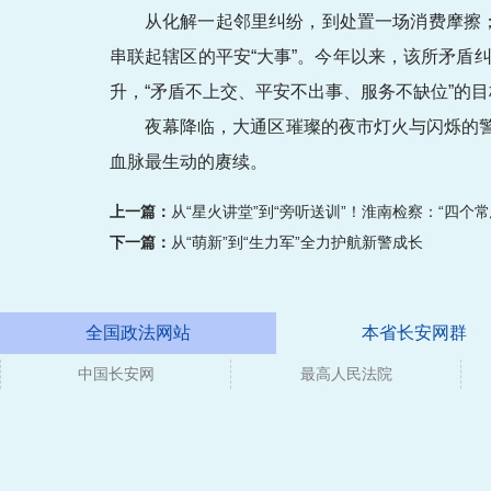
从化解一起邻里纠纷，到处置一场消费摩擦
串联起辖区的平安“大事”。今年以来，该所矛盾纠
升，“矛盾不上交、平安不出事、服务不缺位”的
夜幕降临，大通区璀璨的夜市灯火与闪烁的
血脉最生动的赓续。
上一篇：
从“星火讲堂”到“旁听送训”！淮南检察：“四个
下一篇：
从“萌新”到“生力军”全力护航新警成长
全国政法网站
本省长安网群
中国长安网
媒体
最高人民法院