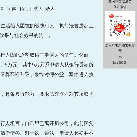
淮南市委政法委
官方微信
63
字体：[
缩小
] [
默认
] [
放大
]
与生活陷入困境的被执行人，执行法官远赴上
效果与社会效果的统一。
淮南市委政法委视频
号
执行人因此逐渐取得了申请人的信任。然而，
回到顶部
元、5万元。其中5万元系申请人从银行贷款所
方矛盾不断升级，最终对簿公堂。案件进入执
产，具备履行能力，要求法院立即对其采取拘
执行人坦言，自己早已离开原公司，此前因父
性清偿债务。对于这一说法，申请人起初并不