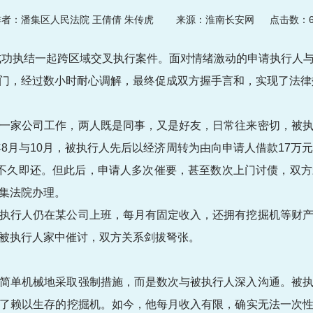
者：潘集区人民法院 王倩倩 朱传虎
来源：淮南长安网 点击数：
功执结一起跨区域交叉执行案件。面对情绪激动的申请执行人
门，经过数小时耐心调解，最终促成双方握手言和，实现了法律
一家公司工作，两人既是同事，又是好友，日常往来密切，被
年8月与10月，被执行人先后以经济周转为由向申请人借款17万
不久即还。但此后，申请人多次催要，甚至数次上门讨债，双
集法院办理。
执行人仍在某公司上班，每月有固定收入，还拥有挖掘机等财
被执行人家中催讨，双方关系剑拔弩张。
简单机械地采取强制措施，而是数次与被执行人深入沟通。被
了赖以生存的挖掘机。如今，他每月收入有限，确实无法一次