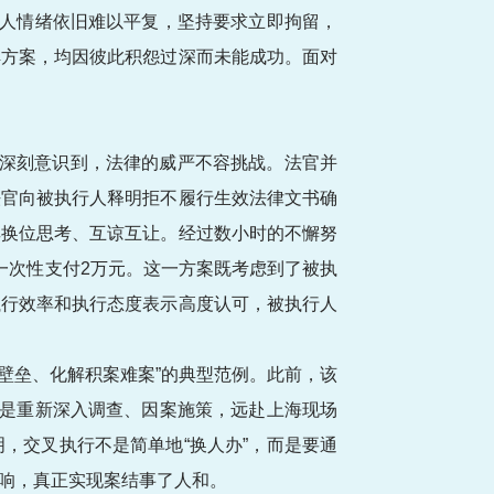
请人情绪依旧难以平复，坚持要求立即拘留，
解方案，均因彼此积怨过深而未能成功。面对
人深刻意识到，法律的威严不容挑战。法官并
法官向被执行人释明拒不履行生效法律文书确
其换位思考、互谅互让。经过数小时的不懈努
一次性支付2万元。这一方案既考虑到了被执
执行效率和执行态度表示高度认可，被执行人
壁垒、化解积案难案”的典型范例。此前，该
而是重新深入调查、因案施策，远赴上海现场
，交叉执行不是简单地“换人办”，而是要通
响，真正实现案结事了人和。