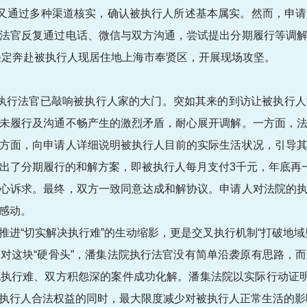
官又通过多种渠道核实，确认被执行人所述基本属实。然而，申
法官反复通过电话、微信与双方沟通，尝试提出分期履行等调
官决定奔赴被执行人现居住地上海市奉贤区，开展现场攻坚。
执行法官已敲响被执行人家的大门。突如其来的到访让被执行
未履行及沟通不畅产生的激烈矛盾，耐心展开调解。一方面，
方面，向申请人详细说明被执行人目前的实际生活状况，引导
出了分期履行的和解方案，即被执行人每月支付3千元，年底再
心诉求。最终，双方一致同意达成和解协议。申请人对法院的
感动。
推进“切实解决执行难”的生动缩影，更是交叉执行机制“打破地域
对这块“硬骨头”，潘集法院执行法官没有简单沿袭原有思路，
执行难、双方积怨深的案件成功化解。潘集法院以实际行动证明
执行人合法权益的同时，最大限度减少对被执行人正常生活的影