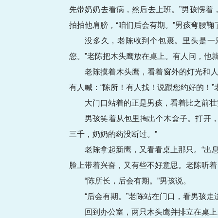
先带奶奶去看病，然后去上班。”男孩愣着
拍拍他肩膀，“咱们后会有期。”男孩弯腰鞠
没多久，老陈收到个包裹。里头是一
您。”老陈把木头鹰放在桌上。有人问，他就
老陈摸着木头鹰，看着窗外的灯光和人
有人喊：“陈所！有人找！说跟您约好的！”
大门口站着的正是男孩，看着比之前壮
男孩笑着从包里掏出个木盒子。打开，
三千，奶奶的药没断过。”
老陈拿起新鹰，又看看桌上那只。“出
脸上带着兴奋，又有些不好意思。老陈听着
“陈所长，后会有期。”男孩说。
“后会有期。”老陈站在门口，看男孩
回到办公室，两只木头鹰并排立在桌上