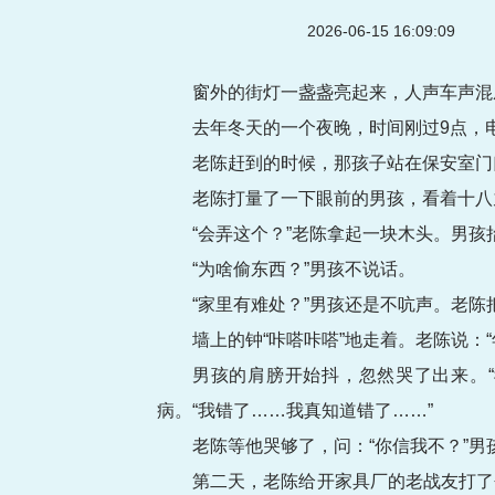
2026-06-15 16:09:09
窗外的街灯一盏盏亮起来，人声车声混
去年冬天的一个夜晚，时间刚过9点，电
老陈赶到的时候，那孩子站在保安室门
老陈打量了一下眼前的男孩，看着十八
“会弄这个？”老陈拿起一块木头。男
“为啥偷东西？”男孩不说话。
“家里有难处？”男孩还是不吭声。老
墙上的钟“咔嗒咔嗒”地走着。老陈说：
男孩的肩膀开始抖，忽然哭了出来。
病。“我错了……我真知道错了……”
老陈等他哭够了，问：“你信我不？”
第二天，老陈给开家具厂的老战友打了