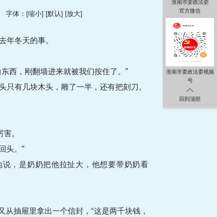
淮南市委政法委
官方微信
字体：[
缩小
] [
默认
] [
放大
]
去年冬天的事。
东西，刚翻墙进来就被我们按住了。”
淮南市委政法委视频
号
头只有几块木头，雕了一半，还有把刻刀。
回到顶部
厉害。
回头。”
地说，是奶奶把他拉扯大，他想要带奶奶看
又从抽屉里拿出一个信封，“这是两千块钱，