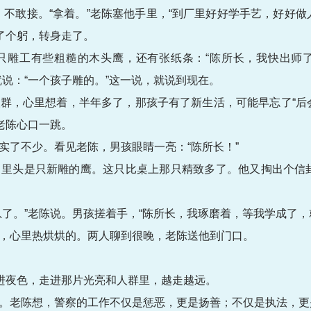
，不敢接。“拿着。”老陈塞他手里，“到厂里好好学手艺，好好做
了个躬，转身走了。
只雕工有些粗糙的木头鹰，还有张纸条：“陈所长，我快出师
说：“一个孩子雕的。”这一说，就说到现在。
群，心里想着，半年多了，那孩子有了新生活，可能早忘了“后
老陈心口一跳。
实了不少。看见老陈，男孩眼睛一亮：“陈所长！”
里头是只新雕的鹰。这只比桌上那只精致多了。他又掏出个信
息了。”老陈说。男孩搓着手，“陈所长，我琢磨着，等我学成了，
，心里热烘烘的。两人聊到很晚，老陈送他到门口。
走进夜色，走进那片光亮和人群里，越走越远。
。老陈想，警察的工作不仅是惩恶，更是扬善；不仅是执法，更