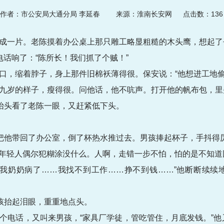
作者：市公安局大通分局 李延春
来源：淮南长安网 点击数：
136
成一片。老陈摸着办公桌上那只雕工略显粗糙的木头鹰，想起了
话响了：“陈所长！我们抓了个贼！”
口，缩着脖子，身上那件旧棉袄薄得很。保安说：“他想进工地偷
九岁的样子，瘦得很。问他话，他不吭声。打开他的帆布包，里
孩抬头看了老陈一眼，又赶紧低下头。
陈把他带回了办公室，倒了杯热水推过去。男孩捧起杯子，手抖得
“年轻人偶尔犯糊涂没什么。人啊，走错一步不怕，怕的是不知道
“我奶奶病了……我找不到工作……挣不到钱……”他断断续续
男孩抬起泪眼，重重地点头。
个电话，又叫来男孩，“家具厂学徒，管吃管住，月底发钱。”他