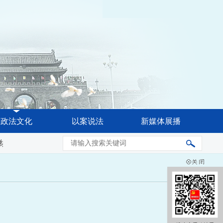
政法文化
以案说法
新媒体展播
续下大气力精准务实开展整改整治
汲取榜样力量 勇于创先争优